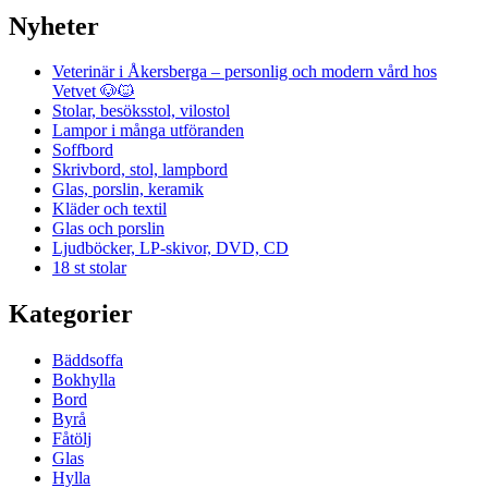
Nyheter
Veterinär i Åkersberga – personlig och modern vård hos
Vetvet 🐶🐱
Stolar, besöksstol, vilostol
Lampor i många utföranden
Soffbord
Skrivbord, stol, lampbord
Glas, porslin, keramik
Kläder och textil
Glas och porslin
Ljudböcker, LP-skivor, DVD, CD
18 st stolar
Kategorier
Bäddsoffa
Bokhylla
Bord
Byrå
Fåtölj
Glas
Hylla