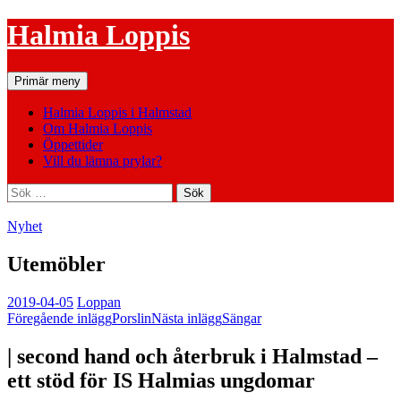
Hoppa
Halmia Loppis
till
innehåll
Sök
Primär meny
Halmia Loppis i Halmstad
Om Halmia Loppis
Öppettider
Vill du lämna prylar?
Sök
efter:
Nyhet
Utemöbler
2019-04-05
Loppan
Inläggsnavigering
Föregående inlägg
Porslin
Nästa inlägg
Sängar
| second hand och återbruk i Halmstad –
ett stöd för IS Halmias ungdomar