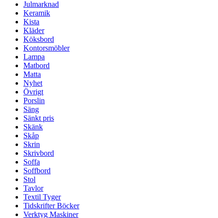
Julmarknad
Keramik
Kista
Kläder
Köksbord
Kontorsmöbler
Lampa
Matbord
Matta
Nyhet
Övrigt
Porslin
Säng
Sänkt pris
Skänk
Skåp
Skrin
Skrivbord
Soffa
Soffbord
Stol
Tavlor
Textil Tyger
Tidskrifter Böcker
Verktyg Maskiner