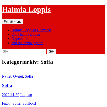
Hoppa
Halmia Loppis
till
innehåll
Sök
Primär meny
Halmia Loppis i Halmstad
Om Halmia Loppis
Öppettider
Vill du lämna prylar?
Sök
efter:
Kategoriarkiv: Soffa
Nyhet
,
Övrigt
,
Soffa
Soffa
2022-11-30
Loppan
Fåtölj
,
Soffa
,
Soffbord