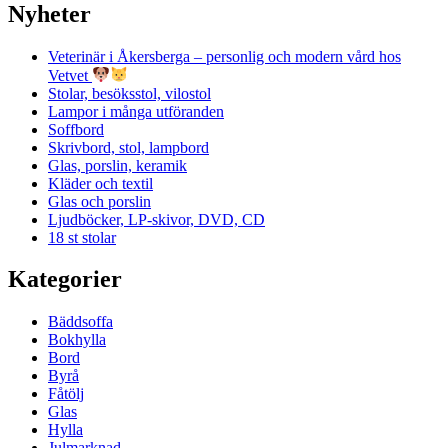
Nyheter
Veterinär i Åkersberga – personlig och modern vård hos
Vetvet
Stolar, besöksstol, vilostol
Lampor i många utföranden
Soffbord
Skrivbord, stol, lampbord
Glas, porslin, keramik
Kläder och textil
Glas och porslin
Ljudböcker, LP-skivor, DVD, CD
18 st stolar
Kategorier
Bäddsoffa
Bokhylla
Bord
Byrå
Fåtölj
Glas
Hylla
Julmarknad