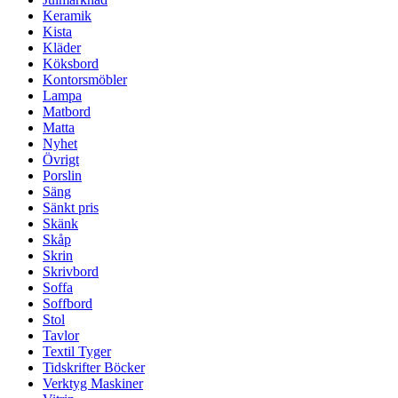
Keramik
Kista
Kläder
Köksbord
Kontorsmöbler
Lampa
Matbord
Matta
Nyhet
Övrigt
Porslin
Säng
Sänkt pris
Skänk
Skåp
Skrin
Skrivbord
Soffa
Soffbord
Stol
Tavlor
Textil Tyger
Tidskrifter Böcker
Verktyg Maskiner