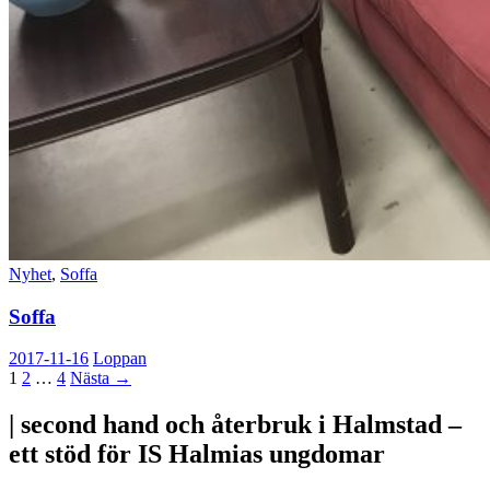
Nyhet
,
Soffa
Soffa
2017-11-16
Loppan
Inläggsnavigering
1
2
…
4
Nästa →
| second hand och återbruk i Halmstad –
ett stöd för IS Halmias ungdomar