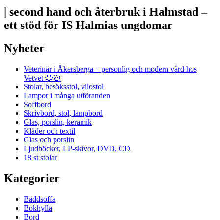
| second hand och återbruk i Halmstad –
ett stöd för IS Halmias ungdomar
Nyheter
Veterinär i Åkersberga – personlig och modern vård hos
Vetvet 🐶🐱
Stolar, besöksstol, vilostol
Lampor i många utföranden
Soffbord
Skrivbord, stol, lampbord
Glas, porslin, keramik
Kläder och textil
Glas och porslin
Ljudböcker, LP-skivor, DVD, CD
18 st stolar
Kategorier
Bäddsoffa
Bokhylla
Bord