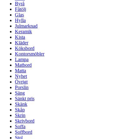
Byrå
Fåtölj
Glas
Hylla
Julmarknad
Keramik
Kista
Kläder
Köksbord
Kontorsmöbler
Lampa
Matbord
Matta
Nyhet
Övrigt
Porslin
Säng
Sänkt pris
Skänk
Skåp
Skrin
Skrivbord
Soffa
Soffbord
Stol