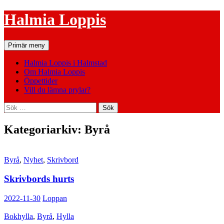
Hoppa
Halmia Loppis
till
innehåll
Sök
Primär meny
Halmia Loppis i Halmstad
Om Halmia Loppis
Öppettider
Vill du lämna prylar?
Sök
efter:
Kategoriarkiv: Byrå
Byrå
,
Nyhet
,
Skrivbord
Skrivbords hurts
2022-11-30
Loppan
Bokhylla
,
Byrå
,
Hylla