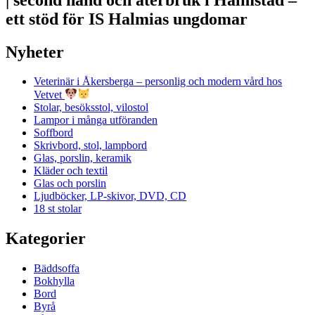
ett stöd för IS Halmias ungdomar
Nyheter
Veterinär i Åkersberga – personlig och modern vård hos
Vetvet
Stolar, besöksstol, vilostol
Lampor i många utföranden
Soffbord
Skrivbord, stol, lampbord
Glas, porslin, keramik
Kläder och textil
Glas och porslin
Ljudböcker, LP-skivor, DVD, CD
18 st stolar
Kategorier
Bäddsoffa
Bokhylla
Bord
Byrå