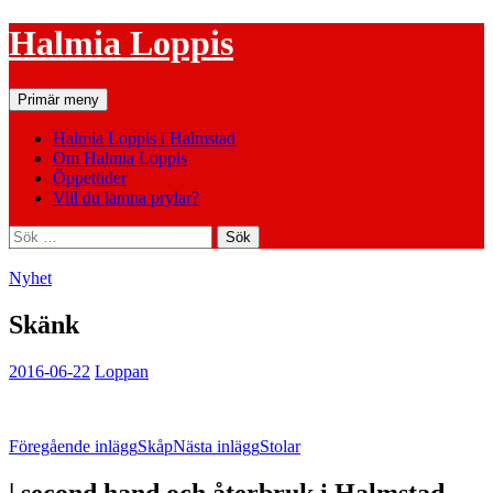
Hoppa
Halmia Loppis
till
innehåll
Sök
Primär meny
Halmia Loppis i Halmstad
Om Halmia Loppis
Öppettider
Vill du lämna prylar?
Sök
efter:
Nyhet
Skänk
2016-06-22
Loppan
Inläggsnavigering
Föregående inlägg
Skåp
Nästa inlägg
Stolar
| second hand och återbruk i Halmstad –