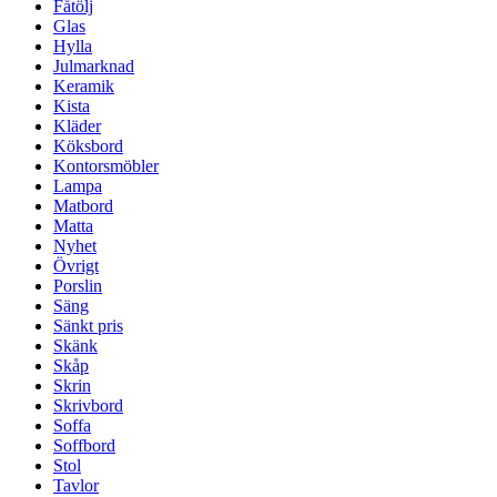
Fåtölj
Glas
Hylla
Julmarknad
Keramik
Kista
Kläder
Köksbord
Kontorsmöbler
Lampa
Matbord
Matta
Nyhet
Övrigt
Porslin
Säng
Sänkt pris
Skänk
Skåp
Skrin
Skrivbord
Soffa
Soffbord
Stol
Tavlor