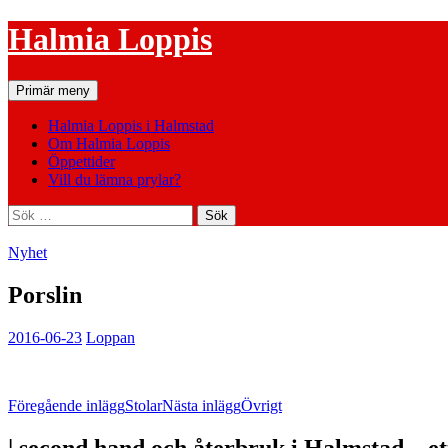
Hoppa
Halmia Loppis
till
innehåll
Sök
Primär meny
Halmia Loppis i Halmstad
Om Halmia Loppis
Öppettider
Vill du lämna prylar?
Sök
efter:
Nyhet
Porslin
2016-06-23
Loppan
Inläggsnavigering
Föregående inlägg
Stolar
Nästa inlägg
Övrigt
| second hand och återbruk i Halmstad – e