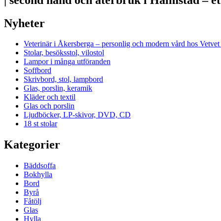
Nyheter
Veterinär i Åkersberga – personlig och modern vård hos Vetve
Stolar, besöksstol, vilostol
Lampor i många utföranden
Soffbord
Skrivbord, stol, lampbord
Glas, porslin, keramik
Kläder och textil
Glas och porslin
Ljudböcker, LP-skivor, DVD, CD
18 st stolar
Kategorier
Bäddsoffa
Bokhylla
Bord
Byrå
Fåtölj
Glas
Hylla