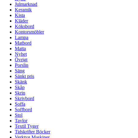
Julmarknad
Keramik
Kista
Kläder
Köksbord
Kontorsmöbler
Lampa
Matbord
Matta
Nyhet
Övrigt
Porslin
Säng
Sänkt pris
Skänk
Skåp
Skrin
Skrivbord
Soffa
Soffbord
Stol
Tavlor
Textil Tyger
Tidskrifter Böcker
Verktyg Maskiner