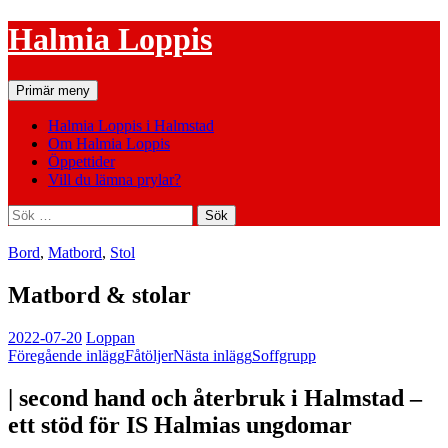
Hoppa
Halmia Loppis
till
innehåll
Sök
Primär meny
Halmia Loppis i Halmstad
Om Halmia Loppis
Öppettider
Vill du lämna prylar?
Sök
efter:
Bord
,
Matbord
,
Stol
Matbord & stolar
2022-07-20
Loppan
Inläggsnavigering
Föregående inlägg
Fåtöljer
Nästa inlägg
Soffgrupp
| second hand och återbruk i Halmstad –
ett stöd för IS Halmias ungdomar