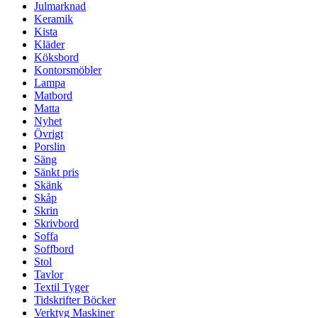
Julmarknad
Keramik
Kista
Kläder
Köksbord
Kontorsmöbler
Lampa
Matbord
Matta
Nyhet
Övrigt
Porslin
Säng
Sänkt pris
Skänk
Skåp
Skrin
Skrivbord
Soffa
Soffbord
Stol
Tavlor
Textil Tyger
Tidskrifter Böcker
Verktyg Maskiner