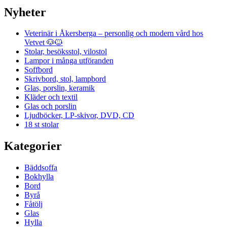
Nyheter
Veterinär i Åkersberga – personlig och modern vård hos
Vetvet 🐶🐱
Stolar, besöksstol, vilostol
Lampor i många utföranden
Soffbord
Skrivbord, stol, lampbord
Glas, porslin, keramik
Kläder och textil
Glas och porslin
Ljudböcker, LP-skivor, DVD, CD
18 st stolar
Kategorier
Bäddsoffa
Bokhylla
Bord
Byrå
Fåtölj
Glas
Hylla