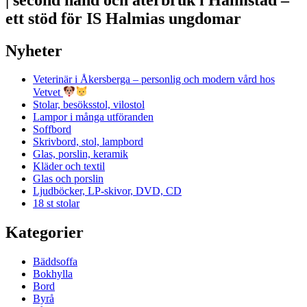
ett stöd för IS Halmias ungdomar
Nyheter
Veterinär i Åkersberga – personlig och modern vård hos
Vetvet
Stolar, besöksstol, vilostol
Lampor i många utföranden
Soffbord
Skrivbord, stol, lampbord
Glas, porslin, keramik
Kläder och textil
Glas och porslin
Ljudböcker, LP-skivor, DVD, CD
18 st stolar
Kategorier
Bäddsoffa
Bokhylla
Bord
Byrå